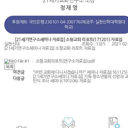
21세기교회연구소 소장
정 재 영
후원계좌: 국민은행 230101-04-330776(예금주: 실천신학대학원대
학교)
[21세기연구소세미나 자료집] 소형교회 리포트(171201) 자료집
실천신대
조회수 : 1325
|
2021-02
[21세기연구소세미나 자료집] 소형교회 리포트 자료집
File #1
|
소형교회리포트(연구소자료집).pdf
이전글
"어떤 교회에 다니시겠습니까?" 세미나 자료집(161125)
[21세기연구소세미나 자료집] 기독 청소년들의 신앙과 
다음글
인식 조사 세미나(191206) 자료집