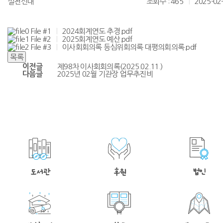
실천신대
조회수 : 465
|
2025-02
File #1
|
2024회계연도 추경.pdf
File #2
|
2025회계연도 예산.pdf
File #3
|
이사회회의록 등심위회의록 대평의회의록.pdf
이전글
제98차 이사회회의록(2025.02.11.)
다음글
2025년 02월 기관장 업무추진비
도서관
후원
법인