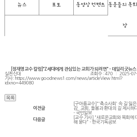
뉴스
포토
동영상 컨텐츠
동문들의 목
장
[정재영교수 칼럼]"Z세대에게 관심있는 교회가 되려면" - 데일리굿뉴스
실천신대
조회수 : 470
|
2025-07
기사:
https://www.goodnews1.com/news/articleView.html?
idxno=449080
[구아름교수]"'축소사회' 속 길 잃은
이전글
감...교회, 돌봄과 환대의 길 제시하
- 국민일보
[교수 기사] "새로운교회와 목회에 
다음글
해 묻다" - 한국기독공보